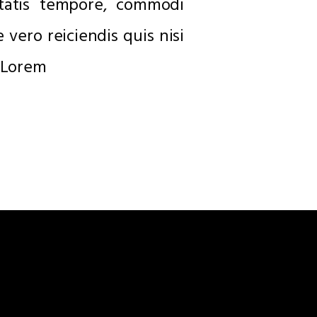
itatis tempore, commodi
 vero reiciendis quis nisi
e!Lorem