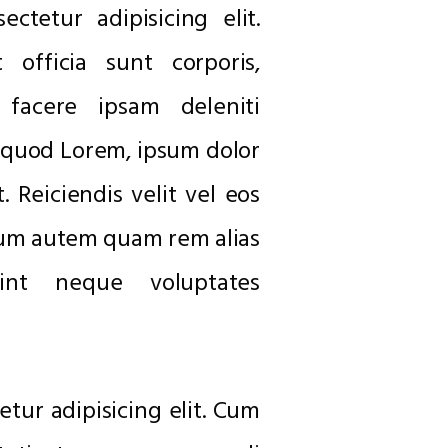
tetur adipisicing elit.
 officia sunt corporis,
facere ipsam deleniti
a quod Lorem, ipsum dolor
. Reiciendis velit vel eos
um autem quam rem alias
sint neque voluptates
tur adipisicing elit. Cum