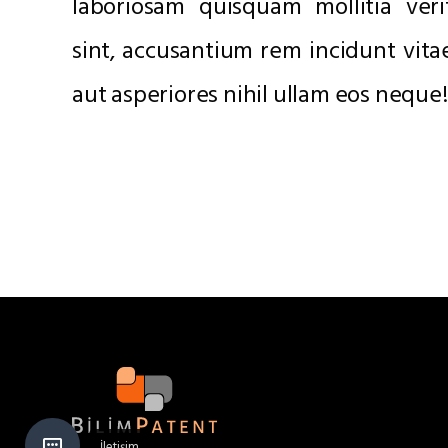
laboriosam quisquam mollitia ver
sint, accusantium rem incidunt vitae
aut asperiores nihil ullam eos nequ