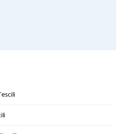
escili
li