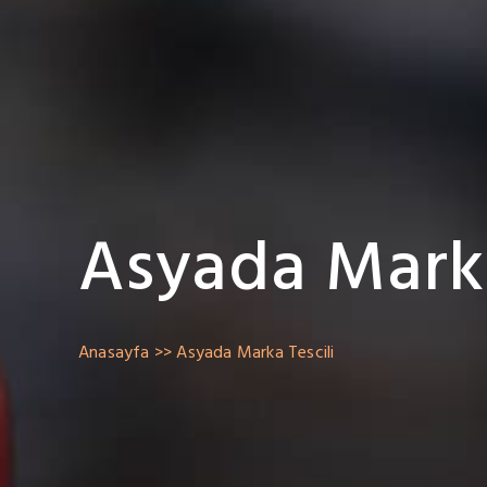
Asyada Marka
A
s
y
a
d
a
M
a
r
k
Anasayfa
Asyada Marka Tescili