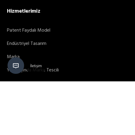
Hizmetlerimiz
Patent Faydalı Model
Endüstriyel Tasarım
Marka
Yurt Dışında Marka Tescili
Yurt Dışında Patent Başvurusu
Yurt Dışında Tasarım Tescili
Alan Adı Tescili
Teşvikler