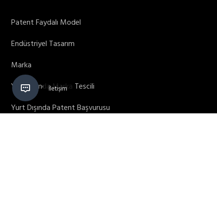
Patent Faydalı Model
Endüstriyel Tasarım
Marka
Yurt Dışında Marka Tescili
Yurt Dışında Patent Başvurusu
Yurt Dışında Tasarım Tescili
Alan Adı Tescili
Teşvikler
Patent Ofisi / Patent Bürosu