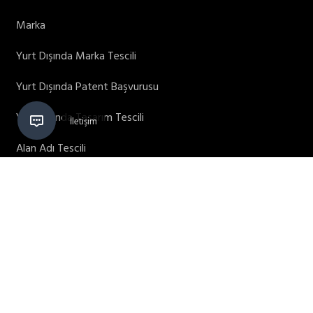
Marka
Yurt Dışında Marka Tescili
Yurt Dışında Patent Başvurusu
Yurt Dışında Tasarım Tescili
Alan Adı Tescili
Teşvikler
Patent Ofisi / Patent Bürosu
Kütüphane