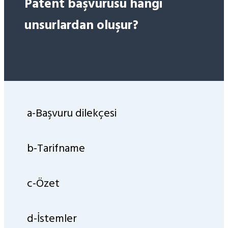
Patent başvurusu hangi
unsurlardan oluşur?
a-Başvuru dilekçesi
b-Tarifname
c-Özet
d-İstemler