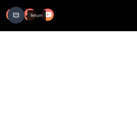
Kurumsal
Hakkımızda
Vizyonumuz & Misyonumuz
Müvekkillerimizi Temsil Ettiğimiz Kurumlar
Yönetici Kadro
Referanslarımız